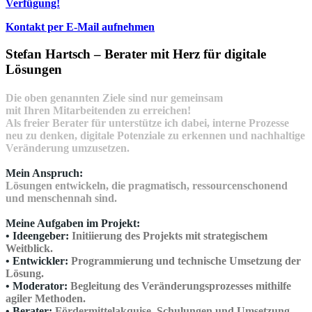
Verfügung!
Kontakt per E-Mail aufnehmen
Stefan Hartsch – Berater mit Herz für digitale
Lösungen
Die oben genannten Ziele sind nur gemeinsam
mit Ihren Mitarbeitenden zu erreichen!
Als freier Berater für unterstütze ich dabei, interne Prozesse
neu zu denken, digitale Potenziale zu erkennen und nachhaltige
Veränderung umzusetzen.
Mein Anspruch:
Lösungen entwickeln, die pragmatisch, ressourcenschonend
und menschennah sind.
Meine Aufgaben im Projekt:
• Ideengeber:
Initiierung des Projekts mit strategischem
Weitblick.
• Entwickler:
Programmierung und technische Umsetzung der
Lösung.
• Moderator:
Begleitung des Veränderungsprozesses mithilfe
agiler Methoden.
• Berater:
Fördermittelakquise, Schulungen und Umsetzung