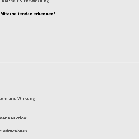
 Klarheit & Entwicklung
er Mitarbeitenden erkennen!
stem und Wirkung
iner Reaktion!
hmesituationen