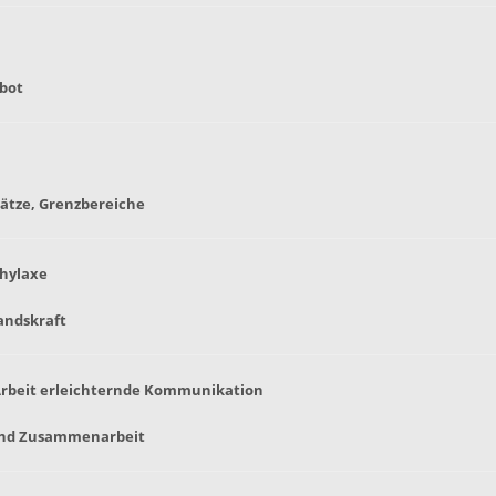
ebot
ätze, Grenzbereiche
phylaxe
andskraft
 Arbeit erleichternde Kommunikation
 und Zusammenarbeit