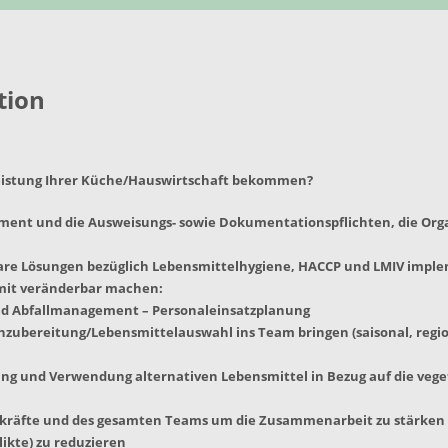
tion
 Leistung Ihrer Küche/Hauswirtschaft bekommen?
ent und die Ausweisungs- sowie Dokumentationspflichten, die Orga
bare Lösungen bezüglich Lebensmittelhygiene, HACCP und LMIV impl
mit veränderbar machen:
nd Abfallmanagement – Personaleinsatzplanung
nzubereitung/Lebensmittelauswahl ins Team bringen (saisonal, region
ung und Verwendung alternativen Lebensmittel in Bezug auf die ve
achkräfte und des gesamten Teams um die Zusammenarbeit zu stärken 
ikte) zu reduzieren