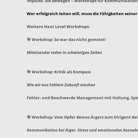
Impulse, die bewegen – Workshops für Kommunikation,
Wer erfolgreich leiten will, muss die Fähigkeiten sein
Weitere Next Level Workshops:
🎯 Workshop: So war das nicht gemeint!
Miteinander reden in schwierigen Zeiten
🎯 Workshop: Kritik als Kompass
Wie wir aus Fehlern Zukunft machen
Fehler- und Beschwerde Management mit Haltung, Sy
🎯 Workshop: Vom Opfer deines Ärgers zum Dirigent de
Kommunikation bei Ärger, Stress und emotionalen Ausna