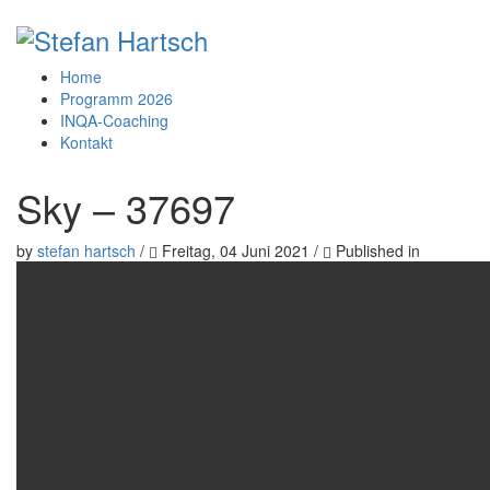
Home
Programm 2026
INQA-Coaching
Kontakt
Sky – 37697
by
stefan hartsch
/
Freitag, 04 Juni 2021
/
Published in