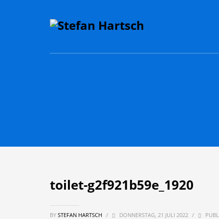
toilet-g2f921b59e_1920
BY
STEFAN HARTSCH
/
DONNERSTAG, 21 JULI 2022
/
PUBL