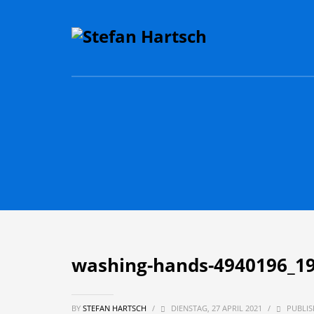
washing-hands-4940196_1
BY
STEFAN HARTSCH
/
DIENSTAG, 27 APRIL 2021
/
PUBLIS